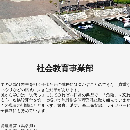
社会教育事業部
辺での活動は未来を担う子供たちの成長には欠かすことのできない貴重
思いやりなどの醸成に大きな効果があります。
、風から学ぶは、現代っ子にしてみれば非日常の典型で、「危険」を忘
・安心」な施設運営を第一に掲げて施設指定管理業務に取り組んでいま
日々の職員の訓練にとどまらず、警察、消防、海上保安部、ライフセー
安全体制にも努めています。
 管理運営（浜名湖）