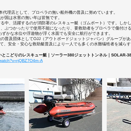
et社の日本代理店として、プロペラの無い船外機の普及に努めています。
我が国は水害の無い年は皆無です。
する中、活躍するのが消防署のレスキュー艇（ゴムボート）です。しか
り、ぶつかったりで使用不能になったり、要救助者をプロペラで傷付け
、わずかな水位や浮遊物が浮く水面でも安全に航行ができます。
の普及団体としてOJJ（アウトボードジェットジャパン）グループが
して、安全・安心な救助艇普及により一人でも多くの水難犠牲者を減ら
こどりのレスキュー艇｜ソーラー380ジェットトンネル｜SOLAR-380 J
m/watch?v=rjQBZ7O4m-A