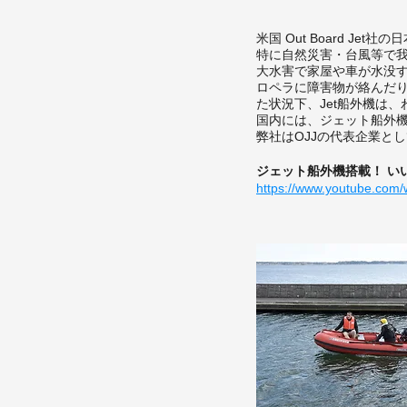
米国 Out Board J
特に自然災害・台風等で
大水害で家屋や車が水没
ロペラに障害物が絡んだ
た状況下、Jet船外機は
国内には、ジェット船外機
弊社はOJJの代表企業と
ジェット船外機搭載！ いいと
https://www.youtube.co