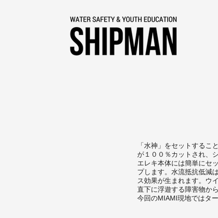
「水神」をセットするこ
が１００％カットされ、
エレキ本体には簡単にセ
プします。水流抵抗低減
ス効果が生まれます。ウ
直下に浮遊する障害物か
今回のMIAMI現地では