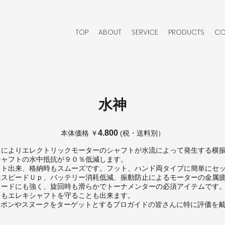
TOP
ABOUT
SERVICE
PRODUCTS
CO
水神
4.800
本体価格 ￥
(税・送料別）
とによりエレクトリックモーターのシャフトが水流によって発生する横
シャフトの水中抵抗が９０％低減します。
ット出来、格納時もスムーズです。フット、ハンド両タイプに簡単にセ
はスピードＵｐ、バッテリー消耗低減、振動防止によるモーターの金属
イードにも強く、旋回時も滑らかでトーナメンターの必須アイテムです
らもエレキシャフトを守ることも出来ます。
ターポンやスヌークをターゲットとするプロガイドの皆さんに特に評価を